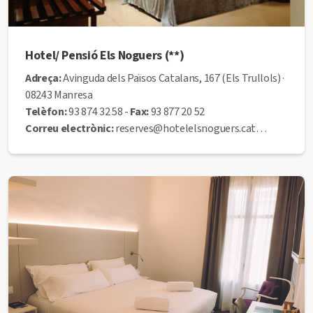
Hotel/ Pensió Els Noguers (**)
Adreça:
Avinguda dels Països Catalans, 167 (Els Trullols) ·
08243 Manresa
Telèfon:
93 874 32 58 -
Fax:
93 877 20 52
Correu electrònic:
reserves@hotelelsnoguers.cat
Web:
www.hotelelsnoguers.cat