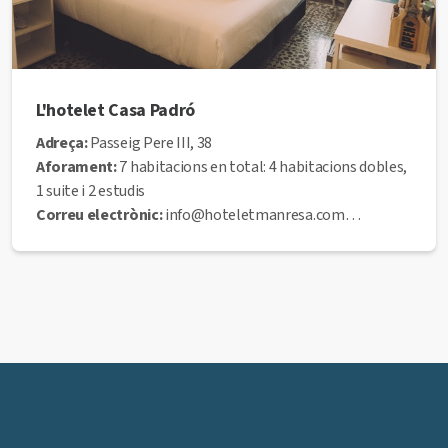
L'hotelet Casa Padró
Adreça:
Passeig Pere III, 38
Aforament:
7 habitacions en total: 4 habitacions dobles,
1 suite i 2 estudis
Correu electrònic:
info@hoteletmanresa.com
Web:
www.hoteletmanresa.com