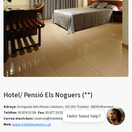
Hotel/ Pensió Els Noguers (**)
Adreça:
Avinguda dels Països Catalans, 167 (Els Trullols) · 08243 Manresa
Telèfon:
93 874 32 58 -
Fax:
93 877 20 52
Hello! Need help?
Correu electrònic:
reserves@hotelelsnoguers.cat
Web:
www.hotelelsnoguers.cat