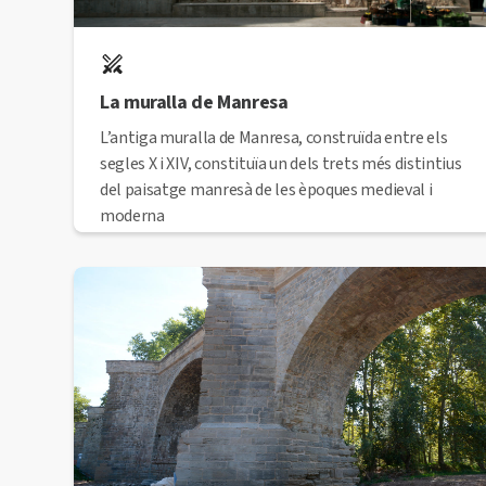
La muralla de Manresa
L’antiga muralla de Manresa, construïda entre els
segles X i XIV, constituïa un dels trets més distintius
del paisatge manresà de les èpoques medieval i
moderna