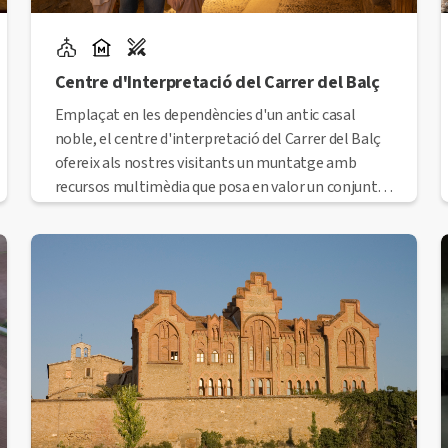
Centre d'Interpretació del Carrer del Balç
Emplaçat en les dependències d'un antic casal
noble, el centre d'interpretació del Carrer del Balç
ofereix als nostres visitants un muntatge amb
recursos multimèdia que posa en valor un conjunt
patrimonial únic, permetent-los conèixer com era
la Manresa del segle XIV