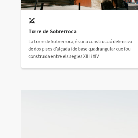
Torre de Sobrerroca
La torre de Sobrerroca, és una construcció defensiva
de dos pisos d’alçada i de base quadrangular que fou
construïda entre els segles XIII i XIV