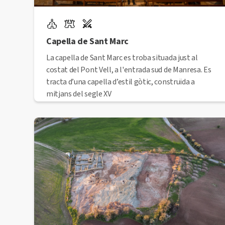
Capella de Sant Marc
La capella de Sant Marc es troba situada just al
costat del Pont Vell, a l'entrada sud de Manresa. Es
tracta d’una capella d’estil gòtic, construïda a
mitjans del segle XV