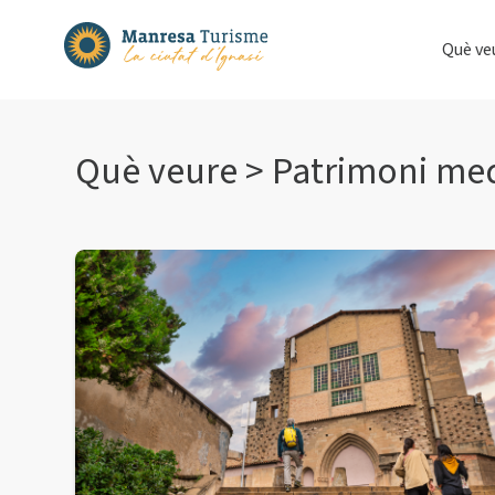
Què ve
Què veure > Patrimoni me