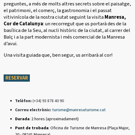
preguntes, a més de molts altres secrets sobre el paisatge,
el patrimoni, el comerç, la gastronomia i el passat
vitivinícola de la nostra ciutat seguint la visita
Manresa,
Cor de Catalunya
: un recorregut que us portarà des de la
basílica de la Seu, al nucli històric de la ciutat, al carrer del
Balç i a la part modernista i més comercial de la Manresa
d’avui.
Una visita guiada que, ben segur, us arribarà al cor!
RESERVAR
Telèfon:
(+34) 93 878 40 90
Correu electrònic:
turisme@manresaturisme.cat
Durada
: 2 hores (aproximadament)
Punt de trobada
: Oficina de Turisme de Manresa (Plaça Major,
20 - 08241 Manresa)