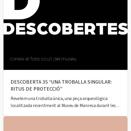
DESCOBERTA 35 “UNA TROBALLA SINGULAR:
RITUS DE PROTECCIÓ”
Revelem una troballa única, una peça arqueològica
localitzada recentment al Museu de Manresa durant les
obres de rehabilitació dels espais de l’equipament. Tot un
descobriment en forma d’ofrena votiva que ens portarà al
passat. A càrrec de l’historiador Francesc Comas Closas.