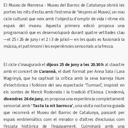
El Museu de Manresa - Museu del Barroc de Catalunya obrirà les
portes les nits d'estiu amb l’estrena de ‘Vespres al Museu’, un nou
cicle cultural que neix amb l'objectiu d'omplir de vida i ritme els
espais del museu. Aquesta primera edició proposa una
programació que es desenvoluparà durant quatre vetllades clau
—el 25 i 26 de juny i el 2 i 3 de juliol— en les quals es fusionarà la
música, el patrimoni i les experiències sensorials a la fresca.
El cicle s'inaugurarà el
dijous 25 de juny a les 20.30 h
al claustre
amb el concert de
L’arannà
, el duet format per Anna Sala i Lara
Magrinyà, que ha captivat la crítica amb la seva barreja lliure
d'electrònica i folklore del seu espectacle ‘Turmarí’, inspirat en
els contes de Mercè Rodoreda i la tradició d'Eivissa. L'endemà,
divendres 26 de juny
, es proposa una experiència completament
sensorial amb
‘Tasta la nit barroca’
, una visita nocturna guiada
que recorrerà el Museu del Barroc de Catalunya, passant per
espais emblemàtics com el mirador o d’altres d’exclusius com
l’escala històrica de l’equipament. Culminarà amb una