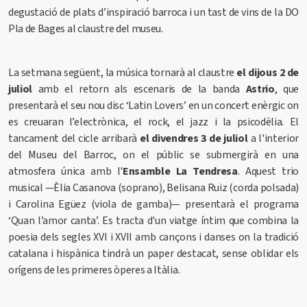
degustació de plats d’inspiració barroca i un tast de vins de la DO
Pla de Bages al claustre del museu.
La setmana següent, la música tornarà al claustre
el dijous 2 de
juliol
amb el retorn als escenaris de la banda
Astrio
, que
presentarà el seu nou disc ‘Latin Lovers’
en un concert enèrgic on
es creuaran l’electrònica, el rock, el jazz i la psicodèlia. El
tancament del cicle arribarà
el divendres 3 de juliol
a l'interior
del Museu del Barroc, on el públic se submergirà en una
atmosfera única amb l'
Ensamble La Tendresa
. Aquest trio
musical —Èlia Casanova (soprano), Belisana Ruiz (corda polsada)
i Carolina Egüez (viola de gamba)— presentarà el programa
‘Quan l’amor canta’. Es tracta d'un viatge íntim que combina la
poesia dels segles XVI i XVII amb cançons i danses on la tradició
catalana i hispànica tindrà un paper destacat, sense oblidar els
orígens de les primeres òperes a Itàlia.