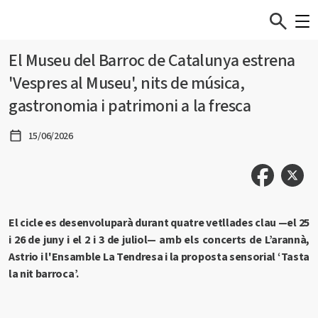
El Museu del Barroc de Catalunya estrena
'Vespres al Museu', nits de música,
gastronomia i patrimoni a la fresca
15/06/2026
El cicle
es desenvoluparà durant quatre vetllades clau —el 25
i 26 de juny i el 2 i 3 de juliol— amb els concerts de L’arannà,
Astrio i l'Ensamble La Tendresa i la proposta sensorial ‘Tasta
la nit barroca’.