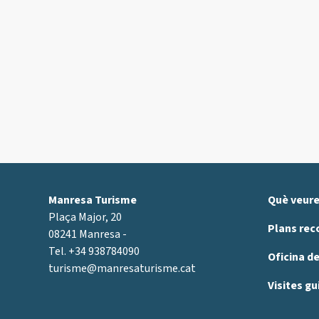
Manresa Turisme
Què veur
Plaça Major, 20
Plans re
08241 Manresa -
Tel. +34 938784090
Oficina d
turisme@manresaturisme.cat
Visites g