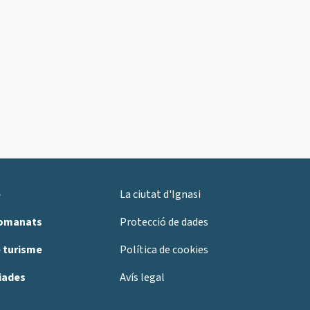
e
La ciutat d'Ignasi
comanats
Protecció de dades
e turisme
Política de cookies
uiades
Avís legal