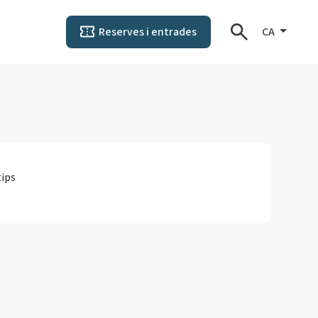
Reserves i entrades
CA
tips