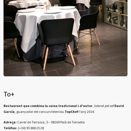
To+
Restaurant que combina la cuina tradicional i d'autor
, liderat pel xef
David
García
, guanyador del concurs televisiu
TopChef
l’any 2014.
Adreça:
Carrer de Terrassa, 5 – 08269 Palà de Torroella
Telèfon:
(+34) 93 868 25 28