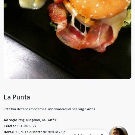
La Punta
Petit bar de tapes modernes i innovadores al bell mig d'Artés.
Adreça:
Pssg. Diagonal, 44 - Artés
Telèfon:
93 830 65 27
Horari:
Dijous a dissabte de 20:00 a 23:30 h