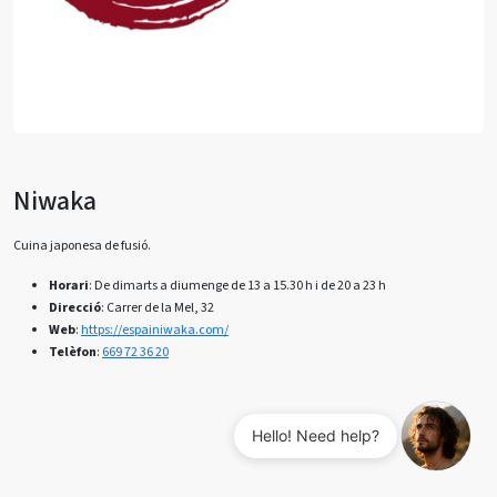
Niwaka
Cuina japonesa de fusió.
Horari
: De dimarts a diumenge de 13 a 15.30 h i de 20 a 23 h
Direcció
: Carrer de la Mel, 32
Web
:
https://espainiwaka.com/
Telèfon
:
669 72 36 20
Hello! Need help?