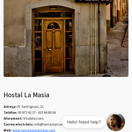
Hostal La Masia
Adreça:
Pl. Sant Ignasi, 21
Telèfon:
93 872 42 37 - 633 84 80 04
Aforament:
6 habitacions
Hello! Need help?
Correu electrònic:
info@lamasiamanresa.com
Web:
www.lamasiamanresa.com