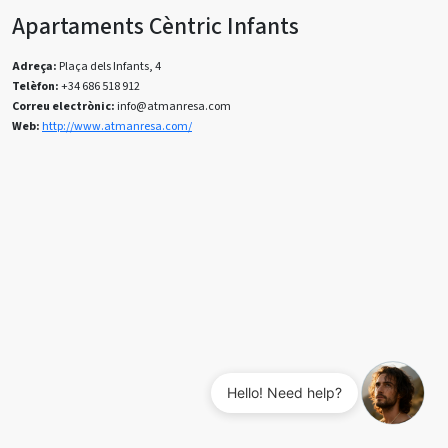
Apartaments Cèntric Infants
Adreça:
Plaça dels Infants, 4
Telèfon:
+34 686 518 912
Correu electrònic:
info@atmanresa.com
Web:
http://www.atmanresa.com/
Hello! Need help?