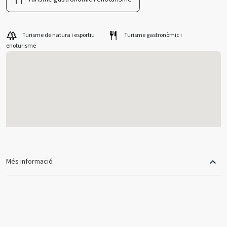
Turisme de natura i esportiu
Turisme gastronòmic i
enoturisme
Més informació