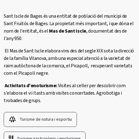
Sant Iscle de Bages és una entitat de població del municipi de
Sant Fruitós de Bages. La propietat més important, i que dóna el
nom de l'entitat, és el
Mas de Sant Iscle
, documentat des de
l'any 950.
El Mas de Sant Iscle elabora vins des del segle XIX sota la direcció
de la família Vilanova, amb una especial atenció a la varietat de
raïm autòctona de la comarca, el Picapoll, recuperant varietats
com el Picapoll negre.
Activitats d'enoturisme:
Visites al celler per descobrir com
s'elabora el vi i tasts amb visites concertades. Agrobotiga i
trobades de grups.
Turisme de natura i esportiu
Turisme gastronòmic i enoturisme