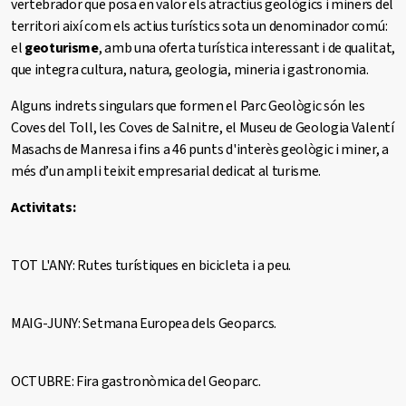
vertebrador que posa en valor els atractius geològics i miners del
territori així com els actius turístics sota un denominador comú:
el
geoturisme
, amb una oferta turística interessant i de qualitat,
que integra cultura, natura, geologia, mineria i gastronomia.
Alguns indrets singulars que formen el Parc Geològic són les
Coves del Toll, les Coves de Salnitre, el Museu de Geologia Valentí
Masachs de Manresa i fins a 46 punts d'interès geològic i miner, a
més d’un ampli teixit empresarial dedicat al turisme.
Activitats:
TOT L'ANY: Rutes turístiques en bicicleta i a peu.
MAIG-JUNY: Setmana Europea dels Geoparcs.
OCTUBRE: Fira gastronòmica del Geoparc.