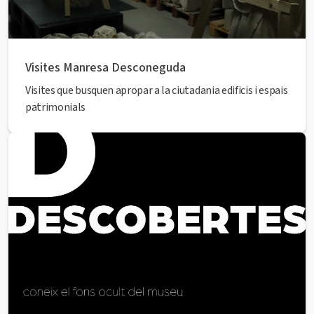
Visites Manresa Desconeguda
Visites que busquen apropar a la ciutadania edificis i espais
patrimonials