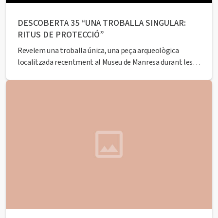
DESCOBERTA 35 “UNA TROBALLA SINGULAR:
RITUS DE PROTECCIÓ”
Revelem una troballa única, una peça arqueològica
localitzada recentment al Museu de Manresa durant les
obres de rehabilitació dels espais de l’equipament. Tot un
descobriment en forma d’ofrena votiva que ens portarà al
passat. A càrrec de l’historiador Francesc Comas Closas.
Seguidament, podreu gaudir d’una visita en primícia a
espais...