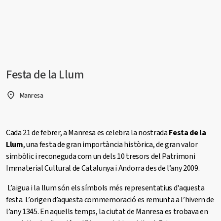
Festa de la Llum
Manresa
Cada 21 de febrer, a Manresa es celebra la nostrada
Festa de la
Llum
, una festa de gran importància històrica, de gran valor
simbòlic i reconeguda com un dels 10 tresors del Patrimoni
Immaterial Cultural de Catalunya i Andorra des de l’any 2009.
L’aigua i la llum són els símbols més representatius d'aquesta
festa. L’origen d’aquesta commemoració es remunta a l’hivern de
l’any 1345. En aquells temps, la ciutat de Manresa es trobava en