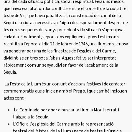
una delicada situació política, social i espiritual. Feia uns mesos
que havia esclatat un dur conflicte entre el consell de la ciutat i el
bisbe de Vic, que havia paralitzat la construcció del canal de la
Sèquia. La ciutat necessitava l’aigua desesperadament després de
les dures sequeres dels anys precedents i la situació s’agreujava
cada dia. Finalment, segons ens expliquen alguns testimonis
recollits a l’època, el dia 21 de febrer de 1345, una llum misteriosa
va penetrar per una de les finestres de l’església del Carme,
dividint-se en tres sota l’absis. Aquest fet va ser interpretat
ràpidament com un senyal diví en favor de l’acabament de la
Sèquia.
La Festa de la Llum és un conjunt d’accions festives i de caràcter
commemoratiu que s’inicien amb el Pregó, i que també inclouen
actes com:
La Caminada per anar a buscar la llum a Montserrat i
l'aigua a la Sèquia.
L'Ofici a l'església del Carme amb la representació
teatral del Misteri de la Llum (peça de teatre litúrgic a