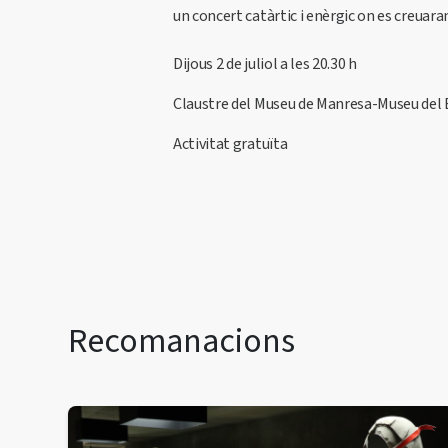
un concert catàrtic i enèrgic on es creuaran l
Dijous 2 de juliol a les 20.30 h
Claustre del Museu de Manresa-Museu del 
Activitat gratuïta
Recomanacions