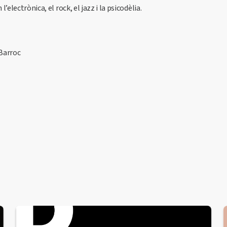
’electrònica, el rock, el jazz i la psicodèlia.
Barroc