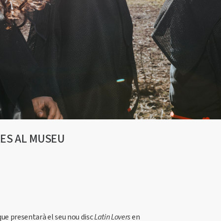
RES AL MUSEU
 que presentarà el seu nou disc
Latin Lovers
en