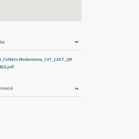
dia
5_Futlleto Modernisme_CAT_CAST_QR
BLE.pdf
ormació