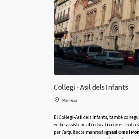
Collegi - Asil dels Infants
Manresa
El Col·legi-Asil dels Infants, també conegu
edifici assistencial i educatiu que es troba s
per l’arquitecte manresà
Ignasi Oms i Po