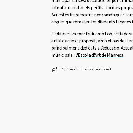
municipal. La seva decoració es pot emmar
intentant imitar els perfils i formes propis
Aquestes inspiracions neoromàniques tamb
cegues que rematen les diferents façanes i 
L'edifici es va construir amb l’objectiu de 
enllà d’aquest propòsit, amb el pas del te
principalment dedicats a l’educació. Actual
municipals i l'
Escola d'Art de Manresa
.
Patrimoni modernista i industrial