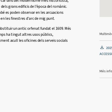
car dins del modernisme més historicista,
 dels grans edificis de l’època del romànic.
é es poden observar en les arcuacions
en les finestres d'arc de mig punt.
substituir un antic orfenat fundat el 1609. Més
Multimè
mps ha tingut altres usos públics,
ment acull les oficines dels serveis socials
202
ACCESSI
Més inf