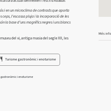
cultura actual defineixen l'estil d’Abadal:
cós i en un microclima de contrasts que aporta
res ceps, l'escassa pluja i la incorporació de les
 són la base d'uns magnífics negres i uns blancs
Més inf
, museu del vi, antiga masia del segle XII, les
.
Turisme gastronòmic i enoturisme
 gastronòmic i enoturisme