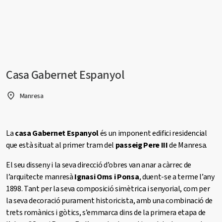
Casa Gabernet Espanyol
Manresa
La
casa Gabernet Espanyol
és un imponent edifici residencial
que està situat al primer tram del
passeig Pere III
de Manresa.
El seu disseny i la seva direcció d’obres van anar a càrrec de
l’arquitecte manresà
Ignasi Oms i Ponsa
, duent-se a terme l’any
1898. Tant per la seva composició simètrica i senyorial, com per
la seva decoració purament historicista, amb una combinació de
trets romànics i gòtics, s’emmarca dins de la primera etapa de