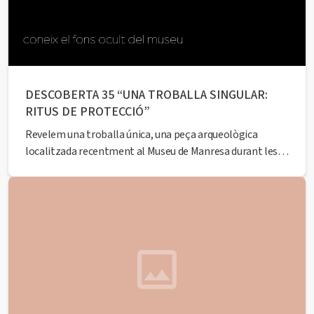
DESCOBERTA 35 “UNA TROBALLA SINGULAR:
RITUS DE PROTECCIÓ”
Revelem una troballa única, una peça arqueològica
localitzada recentment al Museu de Manresa durant les
obres de rehabilitació dels espais de l’equipament. Tot un
descobriment en forma d’ofrena votiva que ens portarà al
passat. A càrrec de l’historiador Francesc Comas Closas.
Seguidament, podreu gaudir d’una visita en primícia a
espais...