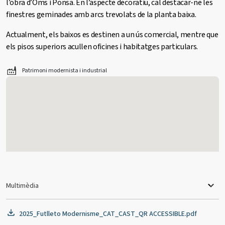
l’obra d’Oms i Ponsa. En l’aspecte decoratiu, cal destacar-ne les
finestres geminades amb arcs trevolats de la planta baixa.
Actualment, els baixos es destinen a un ús comercial, mentre que
els pisos superiors acullen oficines i habitatges particulars.
Patrimoni modernista i industrial
Multimèdia
2025_Futlleto Modernisme_CAT_CAST_QR ACCESSIBLE.pdf