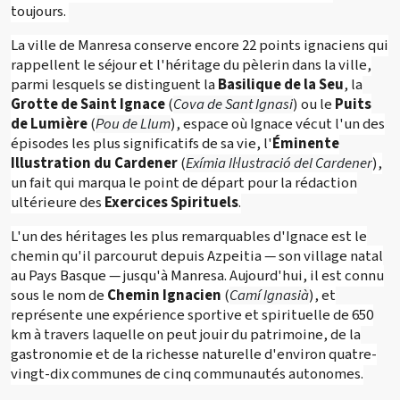
toujours.
La ville de Manresa conserve encore 22 points ignaciens qui
rappellent le séjour et l'héritage du pèlerin dans la ville,
parmi lesquels se distinguent la
Basilique de la Seu
, la
Grotte de Saint Ignace
(
Cova de Sant Ignasi
) ou le
Puits
de Lumière
(
Pou de Llum
), espace où Ignace vécut l'un des
épisodes les plus significatifs de sa vie, l'
Éminente
Illustration du Cardener
(
Exímia Il·lustració del Cardener
),
un fait qui marqua le point de départ pour la rédaction
ultérieure des
Exercices Spirituels
.
L'un des héritages les plus remarquables d'Ignace est le
chemin qu'il parcourut depuis Azpeitia — son village natal
au Pays Basque — jusqu'à Manresa. Aujourd'hui, il est connu
sous le nom de
Chemin Ignacien
(
Camí Ignasià
), et
représente une expérience sportive et spirituelle de 650
km à travers laquelle on peut jouir du patrimoine, de la
gastronomie et de la richesse naturelle d'environ quatre-
vingt-dix communes de cinq communautés autonomes.