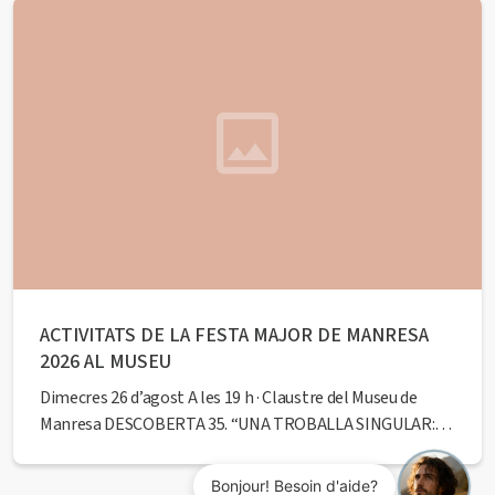
descobriment en forma d’ofrena votiva que ens portarà al
passat. A càrrec de l’historiador Francesc Comas Closas.
Seguidament, podreu gaudir d’una visita en primícia a
espais...
ACTIVITATS DE LA FESTA MAJOR DE MANRESA
2026 AL MUSEU
Dimecres 26 d’agost A les 19 h · Claustre del Museu de
Manresa DESCOBERTA 35. “UNA TROBALLA SINGULAR:
RITUS DE PROTECCIÓ” Presentació de la peça
arqueològica localitzada recentment durant les obres de
Bonjour! Besoin d'aide?