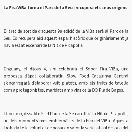
La Fira ViBa torna el Parc de la Seu i recupera els seus orígens
El tret de sortida d’aquesta 9a edició de la ViBa serà al Parc de la
Seu. Es recupera així aquest espai històric que originàriament ja
havia estat escenari de la Nit de Picapolls.
Enguany, el dijous 4, s’hi celebrarà el Sopar Fira ViBa, una
proposta d’àpat col·laboratiu. Slow Food Catalunya Central
s’encarregarà d’elaborar vuit platets, amb els fruits de tavella
com a protagonistes, maridats amb vins de la DO Pla de Bages.
L’endemà, dissabte 5, el Parc de la Seu acollirà la Nit de Picapolls,
un dels moments més emblemàtics de la Fira del ViBa. Aquesta
trobada té la voluntat de posar en valor la varietat autòctona del