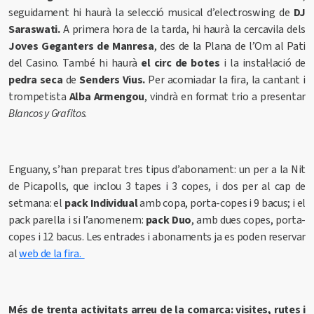
seguidament hi haurà
la selecció musical d’electroswing de
DJ
Saraswati.
A primera hora de la tarda, hi haurà la cercavila dels
Joves Geganters de Manresa
, des de la Plana de l’Om al Pati
del Casino. També hi haurà
el circ de botes
i la instal·lació de
pedra seca
de
Senders Vius.
Per acomiadar la fira, la cantant i
trompetista
Alba Armengou
, vindrà en format trio a presentar
Blancos y Grafitos
.
Enguany, s’han preparat tres tipus d’abonament: un per a la Nit
de Picapolls, que inclou 3 tapes i 3 copes, i dos per al cap de
setmana: el
pack Individual
amb copa, porta-copes i 9 bacus; i el
pack parella i si l’anomenem:
pack Duo
, amb dues copes, porta-
copes i 12 bacus. Les entrades i abonaments ja es poden reservar
al
web de la fira.
Més de trenta activitats arreu de la comarca: visites, rutes i