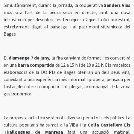
Simultàniament, durant la jornada, la cooperativa
Senders Vius
mostrarà l’art de la pedra seca en directe, amb una nova
intervenció per descobrir les tècniques d’aquest ofici ancestral,
estretament lligat al paisatge i al patrimoni vitivinícola del
Bages.
El
diumenge 7 de juny
, la fira canviarà de format i es convertirà
en una
barra compartida
de 12 a 15 h i de 18 a 21 h. Els mateixos
elaboradors de la DO Pla de Bages oferiran un dels seus vins,
convidant a una experiència més informal i propera, pensada per
tastar, descobrir i compartir. Tot plegat, acompanyat de la zona
gastronòmica.
La proposta artística serà molt diversa i per a tots els públics. La
cultura popular s’ha sumat a la ViBa i la
Colla Castellera Els
Tirallongues de Manresa
farà una actuació matinal,