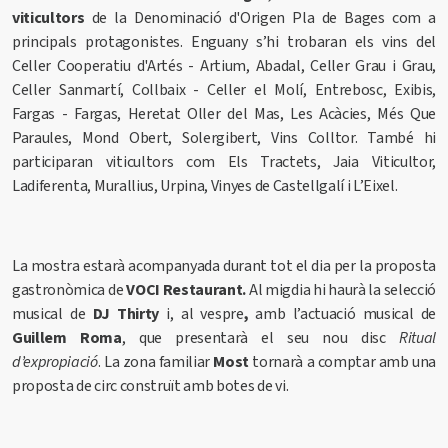
viticultors
de la Denominació d'Origen Pla de Bages com a
principals protagonistes. Enguany s’hi trobaran els vins del
Celler Cooperatiu d'Artés - Artium, Abadal, Celler Grau i Grau,
Celler Sanmartí, Collbaix - Celler el Molí, Entrebosc, Exibis,
Fargas - Fargas, Heretat Oller del Mas, Les Acàcies, Més Que
Paraules, Mond Obert, Solergibert, Vins Colltor. També hi
participaran viticultors com Els Tractets, Jaia Viticultor,
Ladiferenta, Murallius, Urpina, Vinyes de Castellgalí i L’Eixel.
La mostra estarà acompanyada durant tot el dia per la proposta
gastronòmica de
VOCI Restaurant.
Al migdia hi haurà la selecció
musical de
DJ Thirty
i, al vespre
,
amb l’actuació musical de
Guillem Roma
, que presentarà el seu nou disc
Ritual
d’expropiació
. La zona familiar
Most
tornarà a comptar amb una
proposta de circ construït amb botes de vi.