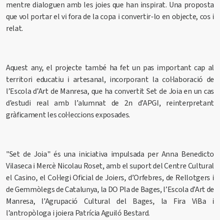
mentre dialoguen amb les joies que han inspirat. Una proposta
que vol portar el vi fora de la copa i convertir-lo en objecte, cos i
relat.
Aquest any, el projecte també ha fet un pas important cap al
territori educatiu i artesanal, incorporant la col·laboració de
l’Escola d’Art de Manresa, que ha convertit Set de Joia en un cas
d’estudi real amb l’alumnat de 2n d’APGI, reinterpretant
gràficament les col·leccions exposades.
"Set de Joia"
és una iniciativa impulsada per Anna Benedicto
Vilaseca i Mercè Nicolau Roset, amb el suport del Centre Cultural
el Casino, el Col·legi Oficial de Joiers, d’Orfebres, de Rellotgers i
de Gemmòlegs de Catalunya, la DO Pla de Bages, l’Escola d’Art de
Manresa, l’Agrupació Cultural del Bages, la Fira ViBa i
l’antropòloga i joiera Patrícia Aguiló Bestard.