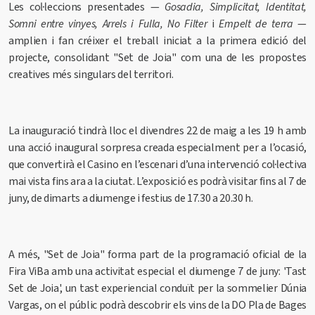
Les col·leccions presentades —
Gosadia, Simplicitat, Identitat,
Somni entre vinyes, Arrels i Fulla, No Filter
i
Empelt de terra
—
amplien i fan créixer el treball iniciat a la primera edició del
projecte, consolidant
"Set de Joia"
com una de les propostes
creatives més singulars del territori.
La inauguració tindrà lloc el divendres 22 de maig a les 19 h amb
una acció inaugural sorpresa creada especialment per a l’ocasió,
que convertirà el Casino en l’escenari d’una intervenció col·lectiva
mai vista fins ara a la ciutat. L’exposició es podrà visitar fins al 7 de
juny, de dimarts a diumenge i festius de 17.30 a 20.30 h.
A més,
"Set de Joia"
forma part de la programació oficial de la
Fira ViBa amb una activitat especial el diumenge 7 de juny: 'Tast
Set de Joia', un tast experiencial conduït per la sommelier Dúnia
Vargas, on el públic podrà descobrir els vins de la DO Pla de Bages