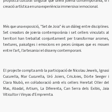
proposta cultural singular que uneix joieria contemporània, vi i
creació artística en una experiència immersiva i emocional.
Més que una exposició,
"Set de Joia"
és un diàleg entre disciplines.
Set creadors de joieria contemporània i set cellers vinculats al
territori han treballat conjuntament per transformar aromes,
textures, paisatges i emocions en peces úniques que es mouen
entre l’art, l’artesania i el disseny contemporani.
El projecte compta amb la participació de Nicolau Jewels, Ignasi
Cucurella, Mar Cucurella, Uró Joiers, CrisJoies, Dörte Seeger i
Clara Niubò, en col·laboració amb els cellers Heretat Oller del
Mas, Abadal, Artium, La Diferenta, Can Serra dels Exibis, Jaia
Viticultor i Vinyas d’Empremta.