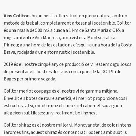
Vins Colltor
són un petit celler situat en plena natura, amb un
mètode de treball completament artesanal i sostenible. Colltor
és una masia de 500 m2 situada a 1 km de Santa Maria d’Oló, a
mig camí entre Vic i Manresa, amb vistes a Montserrat i al
Pirineu; a una hora de les estacions d’esquí i a una hora de la Costa
Brava, rodejada d’un entorn rústic i sostenible.
2019 és el nostre cinquè any de producció de vi i estem orgullosos
de presentar els nostres dos vins com a part de la DO. Pla de
Bages per primera vegada.
Colltor merlot coupage és el nostre vi de gamma mitjana.
Envellit en botes de roure americà, el merlot proporciona cos i
estructura al vi, mentre que el shiraz i el cabernet sauvignon
afegeixen subtileses: un vi realment bo i honest.
Colltor shiraz és el nostre millor vi. Monovarietal de color intens
i aromes fins, aquest shiraz és concentrat i potent amb subtils