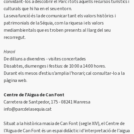
convidant-los a descobrir el Parc i tots aquells recursos turístics i
culturals que hi ha en el seu entorn.
La seva funció és la de comunicar tant els valors històrics i
patrimonials de la Séquia, com la riquesa i els valors
mediambientals que es troben presents al llarg del seu
recorregut.
Horari
De dilluns a divendres - visites concertades
Dissabtes, diumenges i festius: de 10:00 a 14:00 hores.
Durant els mesos d’estiu s’amplia l’horari; cal consultar-lo a la
pàgina web.
Centre de l'Aigua de Can Font
Carretera de Santpedor, 175 - 08241 Manresa
info@parcdelasequia.cat
Situat a la històrica masia de Can Font (segle XIV), el Centre de
l’Aigua de Can Font és un espai didàctic i d’interpretació de l’aigua