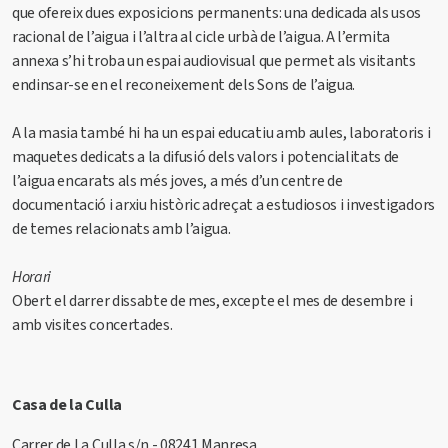
que ofereix dues exposicions permanents: una dedicada als usos
racional de l’aigua i l’altra al cicle urbà de l’aigua. A l’ermita
annexa s’hi troba un espai audiovisual que permet als visitants
endinsar-se en el reconeixement dels Sons de l’aigua.
A la masia també hi ha un espai educatiu amb aules, laboratoris i
maquetes dedicats a la difusió dels valors i potencialitats de
l’aigua encarats als més joves, a més d’un centre de
documentació i arxiu històric adreçat a estudiosos i investigadors
de temes relacionats amb l’aigua.
Horari
Obert el darrer dissabte de mes, excepte el mes de desembre i
amb visites concertades.
Casa de la Culla
Carrer de La Culla s/n - 08241 Manresa