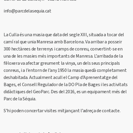
info@parcdelasequia.cat
La Culla és una masia que data del segle XIII, situada a tocar del
camí ral que unia Manresa amb Barcelona. Va arribar a posseir
300 hectàrees de terrenys i camps de conreu, convertint-se en
una de les masies més importants de Manresa. L’arribada de la
fil·loxera va afectar greument la vinya, un dels seus principals
conreus, i a l’entorn de l’any 1950 la masia quedà completament
deshabitada. Actualment acull el Camp d’Aprenentatge del
Bages, el Consell Regulador de la DO Pla de Bages i les activitats
didàctiques del GeoParc. Des del 2016, es un equipament més del
Parc de la Séquia.
S’hi poden concertar visites mitjançant l’adreça de contacte.