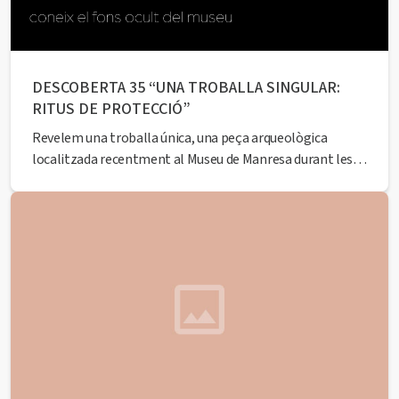
DESCOBERTA 35 “UNA TROBALLA SINGULAR:
RITUS DE PROTECCIÓ”
Revelem una troballa única, una peça arqueològica
localitzada recentment al Museu de Manresa durant les
obres de rehabilitació dels espais de l’equipament. Tot un
descobriment en forma d’ofrena votiva que ens portarà al
passat. A càrrec de l’historiador Francesc Comas Closas.
Seguidament, podreu gaudir d’una visita en primícia a
espais...