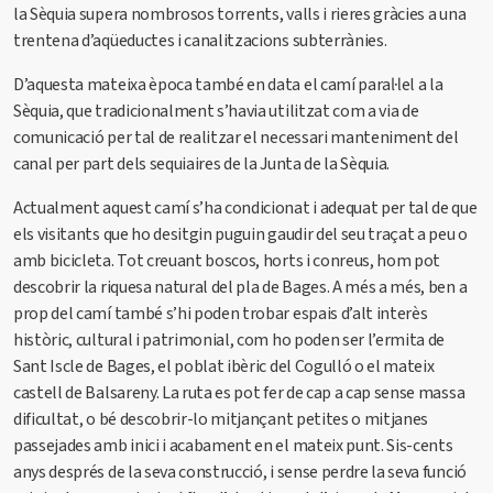
la Sèquia supera nombrosos torrents, valls i rieres gràcies a una
trentena d’aqüeductes i canalitzacions subterrànies.
D’aquesta mateixa època també en data el camí paral·lel a la
Sèquia, que tradicionalment s’havia utilitzat com a via de
comunicació per tal de realitzar el necessari manteniment del
canal per part dels sequiaires de la Junta de la Sèquia.
Actualment aquest camí s’ha condicionat i adequat per tal de que
els visitants que ho desitgin puguin gaudir del seu traçat a peu o
amb bicicleta. Tot creuant boscos, horts i conreus, hom pot
descobrir la riquesa natural del pla de Bages. A més a més, ben a
prop del camí també s’hi poden trobar espais d’alt interès
històric, cultural i patrimonial, com ho poden ser l’ermita de
Sant Iscle de Bages, el poblat ibèric del Cogulló o el mateix
castell de Balsareny. La ruta es pot fer de cap a cap sense massa
dificultat, o bé descobrir-lo mitjançant petites o mitjanes
passejades amb inici i acabament en el mateix punt. Sis-cents
anys després de la seva construcció, i sense perdre la seva funció