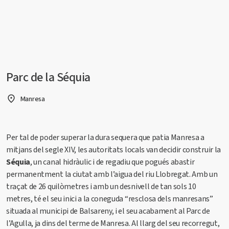
Parc de la Séquia
Manresa
Per tal de poder superar la dura sequera que patia Manresa a
mitjans del segle XIV, les autoritats locals van decidir construir la
Séquia
, un canal hidràulic i de regadiu que pogués abastir
permanentment la ciutat amb l’aigua del riu Llobregat. Amb un
traçat de 26 quilòmetres i amb un desnivell de tan sols 10
metres, té el seu inici a la coneguda “resclosa dels manresans”
situada al municipi de Balsareny, i el seu acabament al Parc de
l’Agulla, ja dins del terme de Manresa. Al llarg del seu recorregut,