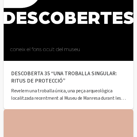
DESCOBERTA 35 “UNA TROBALLA SINGULAR:
RITUS DE PROTECCIÓ”
Revelem una troballa única, una peça arqueològica
localitzada recentment al Museu de Manresa durant les
obres de rehabilitació dels espais de l’equipament. Tot un
descobriment en forma d’ofrena votiva que ens portarà al
passat. A càrrec de l’historiador Francesc Comas Closas.
Seguidament, podreu gaudir d’una visita en primícia a
espais...