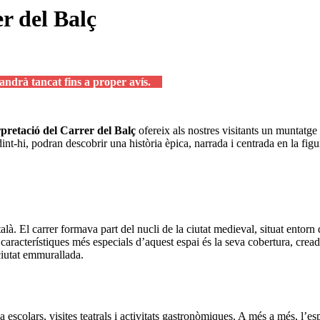
r del Balç
omandrà tancat fins a proper avís.
rpretació del Carrer del Balç
ofereix als nostres visitants un muntatg
-hi, podran descobrir una història èpica, narrada i centrada en la figur
. El carrer formava part del nucli de la ciutat medieval, situat entorn de 
 característiques més especials d’aquest espai és la seva cobertura, cread
 ciutat emmurallada.
 a escolars, visites teatrals i activitats gastronòmiques. A més a més, l’e