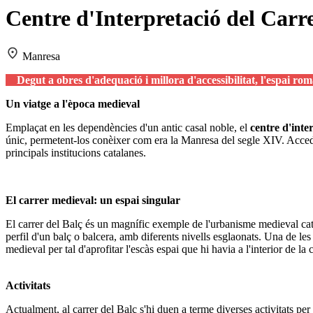
Centre d'Interpretació del Carre
Manresa
Degut a obres d'adequació i millora d'accessibilitat, l'espai r
Un viatge a l'època medieval
Emplaçat en les dependències d'un antic casal noble, el
centre d'inte
únic, permetent-los conèixer com era la Manresa del segle XIV. Accedint
principals institucions catalanes.
El carrer medieval: un espai singular
El carrer del Balç és un magnífic exemple de l'urbanisme medieval català
perfil d'un balç o balcera, amb diferents nivells esglaonats. Una de les
medieval per tal d'aprofitar l'escàs espai que hi havia a l'interior de la
Activitats
Actualment, al carrer del Balç s'hi duen a terme diverses activitats per