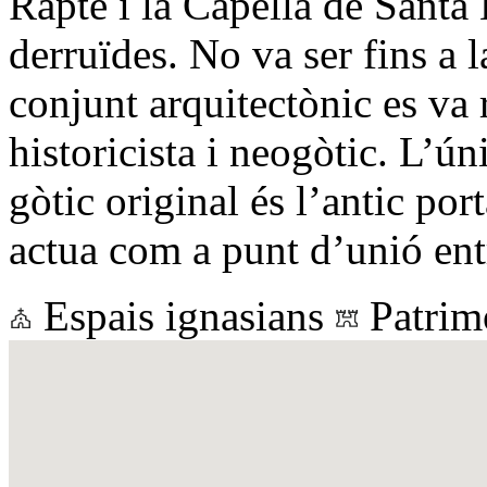
Rapte i la Capella de Santa
derruïdes. No va ser fins a 
conjunt arquitectònic es va 
historicista i neogòtic. L’ú
gòtic original és l’antic por
actua com a punt d’unió ent
Espais ignasians
Patrim